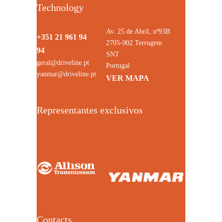
Technology
Av. 25 de Abril, nº93B
+351 21 961 94
2705-902 Terrugem
94
SNT
geral@driveline.pt
Portugal
yanmar@driveline.pt
VER MAPA
Representantes exclusivos
Contacts