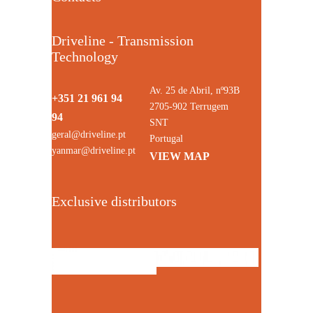
Driveline - Transmission
Technology
Av. 25 de Abril, nº93B
+351 21 961 94
2705-902 Terrugem
94
SNT
geral@driveline.pt
Portugal
yanmar@driveline.pt
VIEW MAP
Exclusive distributors