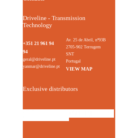
Driveline - Transmission
Technology
Av. 25 de Abril, nº93B
+351 21 961 94
2705-902 Terrugem
94
SNT
geral@driveline.pt
Portugal
yanmar@driveline.pt
VIEW MAP
Exclusive distributors