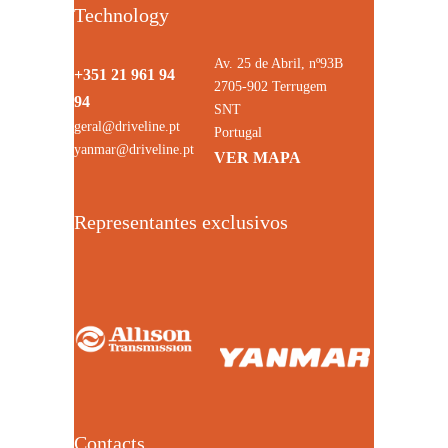
Technology
Av. 25 de Abril, nº93B
+351 21 961 94
2705-902 Terrugem
94
SNT
geral@driveline.pt
Portugal
yanmar@driveline.pt
VER MAPA
Representantes exclusivos
Contacts