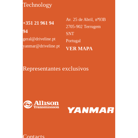
Technology
Av. 25 de Abril, nº93B
+351 21 961 94
2705-902 Terrugem
94
SNT
geral@driveline.pt
Portugal
yanmar@driveline.pt
VER MAPA
Representantes exclusivos
Contacts