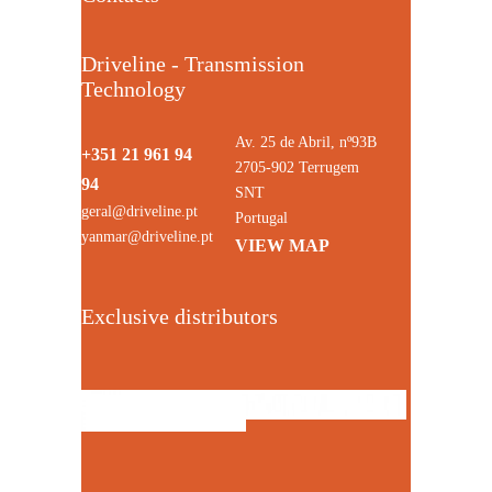
Driveline - Transmission
Technology
Av. 25 de Abril, nº93B
+351 21 961 94
2705-902 Terrugem
94
SNT
geral@driveline.pt
Portugal
yanmar@driveline.pt
VIEW MAP
Exclusive distributors