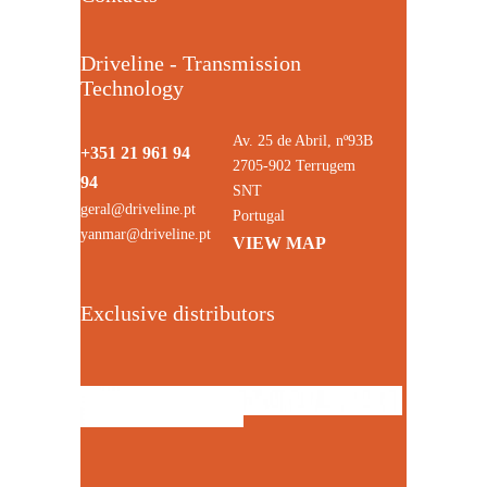
Driveline - Transmission
Technology
Av. 25 de Abril, nº93B
+351 21 961 94
2705-902 Terrugem
94
SNT
geral@driveline.pt
Portugal
yanmar@driveline.pt
VIEW MAP
Exclusive distributors