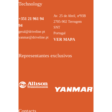
Technology
Av. 25 de Abril, nº93B
+351 21 961 94
2705-902 Terrugem
94
SNT
geral@driveline.pt
Portugal
yanmar@driveline.pt
VER MAPA
Representantes exclusivos
Contacts